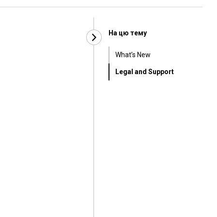
На цю тему
What’s New
Legal and Support