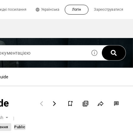
идкі посилання
Українська
Логін
Зареєструватися
uide
de
sh
лення
Public