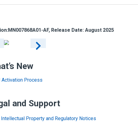
ion:
MN007868A01-AF
, Release Date: August 2025
at’s New
al Activation Process
gal and Support
Intellectual Property and Regulatory Notices