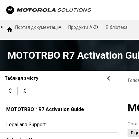
Портал документації
Продукти A-Z
Бібліотека
MOTOTRBO R7 Activation Gu
Таблиця змісту
Голо
MO
MOTOTRBO™ R7 Activation Guide
Оста
Legal and Support
Порт