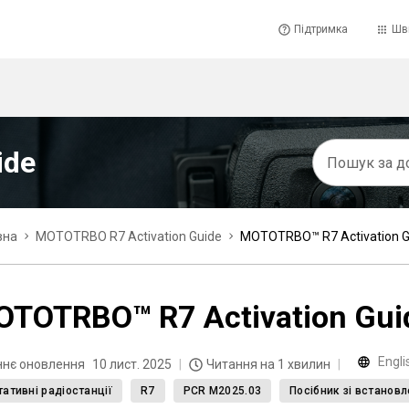
Підтримка
Шв
ide
вна
MOTOTRBO R7 Activation Guide
MOTOTRBO™ R7 Activation G
TOTRBO™ R7 Activation Gui
Engli
ннє оновлення
10 лист. 2025
Читання на 1 хвилин
ативні радіостанції
R7
PCR M2025.03
Посібник зі встанов