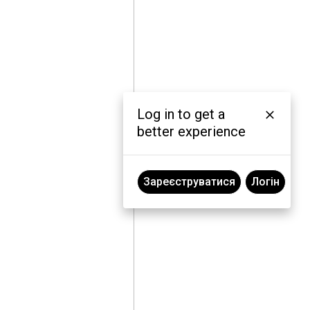
Log in to get a
better experience
Зареєструватися
Логін