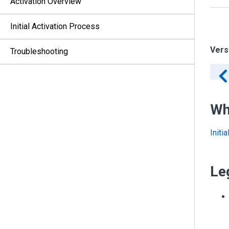
Activation Overview
Initial Activation Process
Vers
Troubleshooting
Wh
Initi
Le