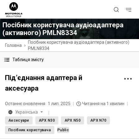
Посібник користувача аудіоадаптера
(активного) PMLN8334
Посібник користувача аудіоадаптера (активного)
Головна
PMLN8334
Таблиця змісту
Під’єднання адаптера й
аксесуара
Останнє оновлення
1 лип. 2025
Читання на 1 хвилин
Українська
Аксесуари
APX N30
APX N50
APX N70
Посібник користувача
Public