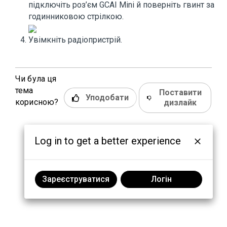
підключіть роз’єм GCAI Mini й поверніть гвинт за
годинниковою стрілкою.
Увімкніть радіопристрій.
Чи була ця
тема
Поставити
Уподобати
корисною?
дизлайк
Log in to get a better experience
Зареєструватися
Логін