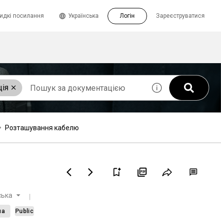
идкі посилання
Українська
Логін
Зареєструватися
ція
Розташування кабелю
ська
ча
Public