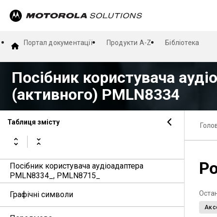
Портал документації
Продукти A-Z
Бібліотека
Посібник користувача ауді
(активного) PMLN8334
Таблиця змісту
Голо
Р
Посібник користувача аудіоадаптера
PMLN8334_, PMLN8715_
Оста
Графічні символи
Акс