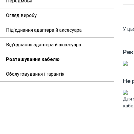
Передмова
Огляд виробу
У ць
Під’єднання адаптера й аксесуара
Від’єднання адаптера й аксесуара
Рек
Розташування кабелю
Обслуговування і гарантія
Не 
Для 
кабе