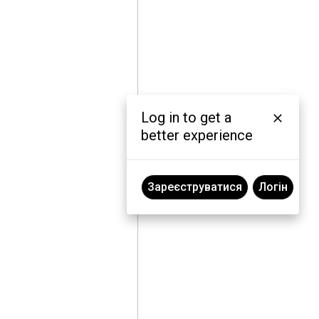
Log in to get a
better experience
Зареєструватися
Логін