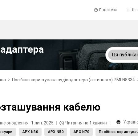
Підтримка
Шв
оадаптера
Ця публіка
вна
Посібник користувача аудіоадаптера (активного) PMLN8334
озташування кабелю
Україн
ннє оновлення
1 лип. 2025
Читання на 1 хвилин
есуари
APX N30
APX N50
APX N70
Посібник користува