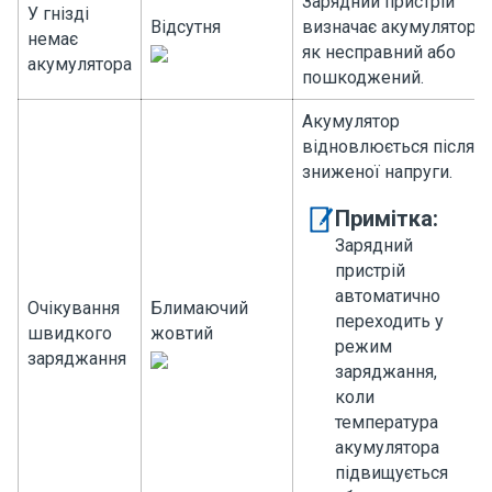
Зарядний пристрій
У гнізді
Відсутня
визначає акумулятор
немає
як несправний або
акумулятора
пошкоджений.
Акумулятор
відновлюється після
зниженої напруги.
Примітка:
Зарядний
пристрій
автоматично
Очікування
Блимаючий
переходить у
швидкого
жовтий
режим
заряджання
заряджання,
коли
температура
акумулятора
підвищується