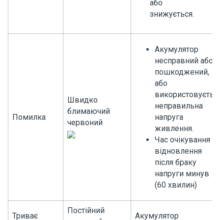
або
знижується.
Акумулятор
несправний або
пошкоджений,
або
використовуєтьс
Швидко
неправильна
блимаючий
Помилка
напруга
червоний
живлення.
Час очікування
відновлення
після браку
напруги минув
(60 хвилин)
Постійний
Триває
Акумулятор