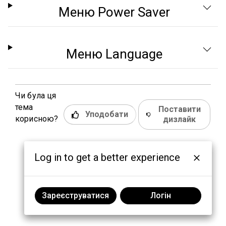
Меню Power Saver
Меню Language
Чи була ця
тема
Поставити
Уподобати
корисною?
дизлайк
Log in to get a better experience
Зареєструватися
Логін