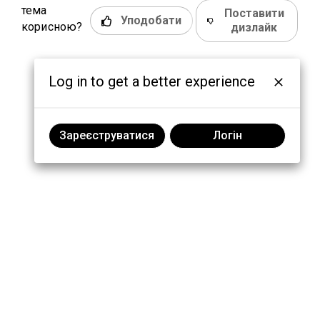
тема
Поставити
Уподобати
корисною?
дизлайк
Log in to get a better experience
Зареєструватися
Логін