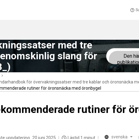
S
ningssatser med tre
enomskinlig slang för
Den hä
publikati
8_)
darhandbok för övervakningssatser med tre kablar och öronsnäcka me
mmenderade rutiner för öronsnäcka med öronbygel
kommenderade rutiner för ö
svenska
te uppdatering
20 juni 2025
Lästid 1 minut