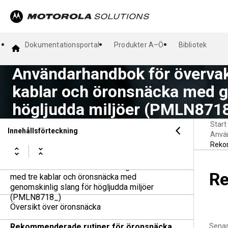
Dokumentationsportal
Produkter A–Ö
Bibliotek
Användarhandbok för övervak
kablar och öronsnäcka med g
högljudda miljöer (PMLN871
Start
Innehållsförteckning
Använ
Reko
Användarhandbok för övervakningssatser
Re
med tre kablar och öronsnäcka med
genomskinlig slang för högljudda miljöer
(PMLN8718_)
Översikt över öronsnäcka
Rekommenderade rutiner för öronsnäcka
Senas