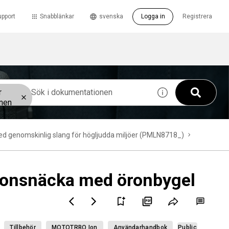
upport
Snabblänkar
svenska
Logga in
Registrera
r
onen
d genomskinlig slang för högljudda miljöer (PMLN8718_)
ronsnäcka med öronbygel
Tillbehör
MOTOTRBO Ion
Användarhandbok
Public