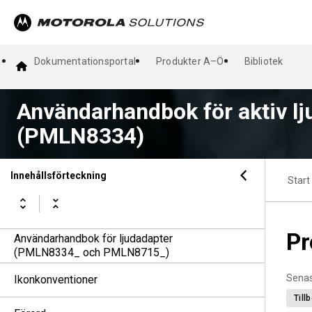
Dokumentationsportal
Produkter A–Ö
Bibliotek
Användarhandbok för aktiv lj
(PMLN8334)
Innehållsförteckning
Start
Pr
Användarhandbok för ljudadapter
(PMLN8334_ och PMLN8715_)
Senas
Ikonkonventioner
Till