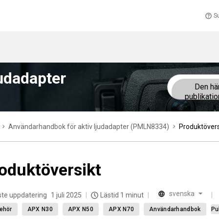
S
udadapter
Den hä
publikati
Användarhandbok för aktiv ljudadapter (PMLN8334)
Produktövers
oduktöversikt
svenska
te uppdatering
1 juli 2025
Lästid 1 minut
behör
APX N30
APX N50
APX N70
Användarhandbok
Pu