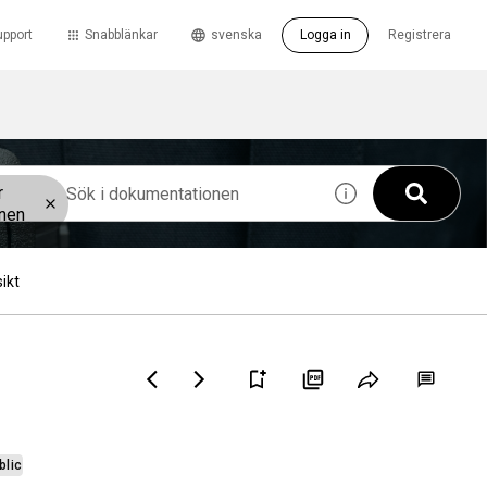
upport
Snabblänkar
svenska
Logga in
Registrera
r
onen
ikt
blic