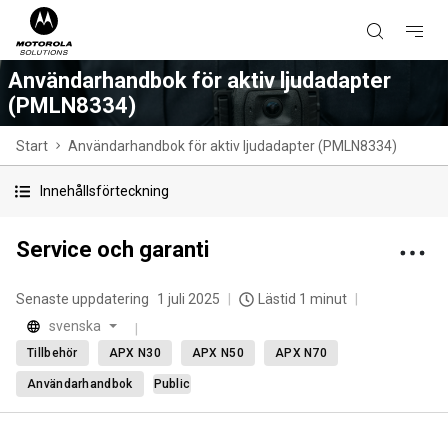
Användarhandbok för aktiv ljudadapter
(PMLN8334)
Start
Användarhandbok för aktiv ljudadapter (PMLN8334)
Innehållsförteckning
Service och garanti
Senaste uppdatering
1 juli 2025
Lästid 1 minut
svenska
Tillbehör
APX N30
APX N50
APX N70
Användarhandbok
Public