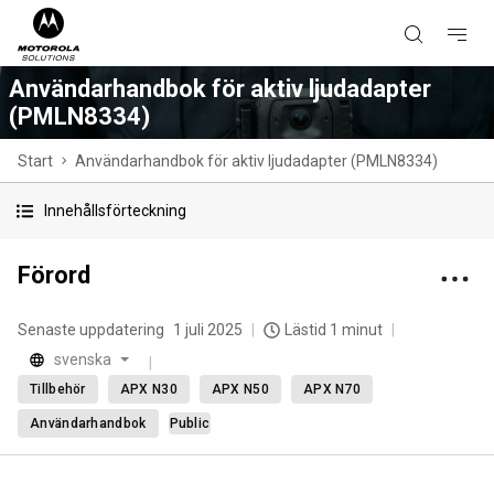
Användarhandbok för aktiv ljudadapter
(PMLN8334)
Start
Användarhandbok för aktiv ljudadapter (PMLN8334)
Innehållsförteckning
Förord
Senaste uppdatering
1 juli 2025
Lästid 1 minut
svenska
Tillbehör
APX N30
APX N50
APX N70
Användarhandbok
Public