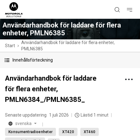
Användarhandbok för laddare för flera
enheter, PMLN6385
Användarhandbok för laddare för flera enheter,
Start
PMLN6385
Innehållsförteckning
Användarhandbok för laddare
för flera enheter,
PMLN6384_/PMLN6385_
Senaste uppdatering
1 juli 2026
Lästid 1 minut
svenska
Konsumentradioenheter
XT420
XT460