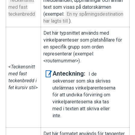
Teckensnitt
meddelanden, uppmaningar och annan
med fast
text som visas på datorskärmen
teckenbredd
(exempel:
En ny spårningsdestination
har lagts till
).
Det här typsnittet används med
vinkelparenteser som platshållare för
en specifik grupp som orden
representerar (exempel:
<routernummer>
).
<Teckensnitt
Anteckning:
med fast
I de
teckenbredd i
sekvenser som ska skrivas
fet kursiv stil>
utelämnas vinkelparenteserna
för att undvika förvirring om
vinkelparenteserna ska tas
med i texten att skriva eller
inte.
Det här formatet används för tangenter