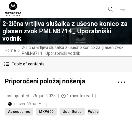
2-žična vrtljiva slušalka z ušesno konico za
glasen zvok PMLN8714_ Uporabniški
vodnik
2-žična vrtljiva slušalka z ušesno konico za glasen zvok
Home
PMLN8714_ Uporabniški vodnik
Table of contents
Priporočeni položaj nošenja
Last updated:
26. jun. 2025
1 minute read
slovenščina
Accessories
MXP600
User Guide
Public