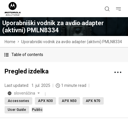
Uporabniški vodnik za avdio adapter
(aktivni) PMLN8334
Home
Uporabniški vodnik za avdio adapter (aktivni) PMLN8334
Table of contents
Pregled izdelka
Last updated:
1. jul. 2025
1 minute read
slovenščina
Accessories
APX N30
APX N50
APX N70
User Guide
Public