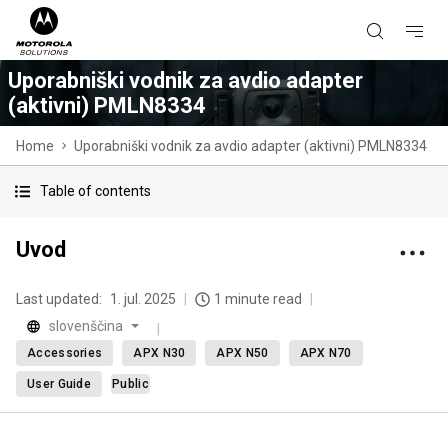
Uporabniški vodnik za avdio adapter
(aktivni) PMLN8334
Home
Uporabniški vodnik za avdio adapter (aktivni) PMLN8334
Table of contents
Uvod
Last updated:
1. jul. 2025
1 minute read
slovenščina
Accessories
APX N30
APX N50
APX N70
User Guide
Public