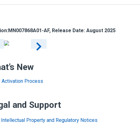
ion:
MN007868A01-AF
, Release Date: August 2025
at’s New
al Activation Process
gal and Support
Intellectual Property and Regulatory Notices