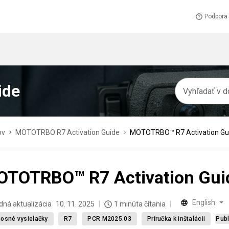
Podpora
ide
ov
MOTOTRBO R7 Activation Guide
MOTOTRBO™ R7 Activation Gu
TOTRBO™ R7 Activation Gui
English
dná aktualizácia
10. 11. 2025
1 minúta čítania
osné vysielačky
R7
PCR M2025.03
Príručka k inštalácii
Publ