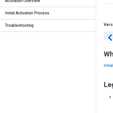
Activation Overview
Initial Activation Process
Vers
Troubleshooting
Wh
Initi
Le