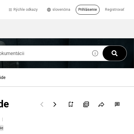
Rýchle odkazy
slovenčina
Prihlásenie
Registrovať
ide
de
ic