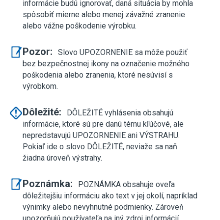
informácie budú ignorovať, daná situácia by mohla
spôsobiť mierne alebo menej závažné zranenie
alebo vážne poškodenie výrobku.
Pozor:
Slovo UPOZORNENIE sa môže použiť
bez bezpečnostnej ikony na označenie možného
poškodenia alebo zranenia, ktoré nesúvisí s
výrobkom.
Dôležité:
DÔLEŽITÉ vyhlásenia obsahujú
informácie, ktoré sú pre danú tému kľúčové, ale
nepredstavujú UPOZORNENIE ani VÝSTRAHU.
Pokiaľ ide o slovo DÔLEŽITÉ, neviaže sa naň
žiadna úroveň výstrahy.
Poznámka:
POZNÁMKA obsahuje oveľa
dôležitejšiu informáciu ako text v jej okolí, napríklad
výnimky alebo nevyhnutné podmienky. Zároveň
upozorňujú používateľa na iný zdroj informácií,