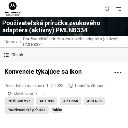
Používateľská príručka zvukového
adaptéra (aktívny) PMLN8334
Používateľská príručka zvukového adaptéra (aktívny)
Domov
PMLN8334
Obsah
Konvencie týkajúce sa ikon
Posledná aktualizácia
1. 7. 2025
1 minúta čítania
slovenčina
Príslušenstvo
APX N30
APX N50
APX N70
Používateľská príručka
Public