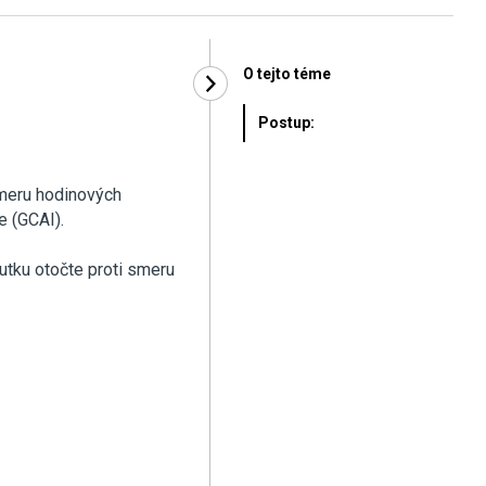
O tejto téme
Postup:
smeru hodinových
e (GCAI).
utku otočte proti smeru