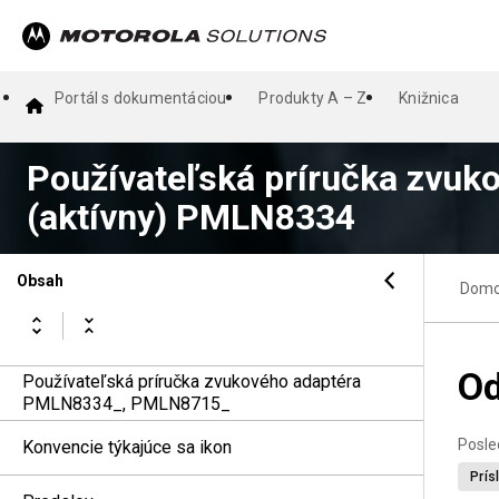
Portál s dokumentáciou
Produkty A – Z
Knižnica
Používateľská príručka zvuk
(aktívny) PMLN8334
Obsah
Dom
Od
Používateľská príručka zvukového adaptéra
PMLN8334_, PMLN8715_
Posle
Konvencie týkajúce sa ikon
Prís