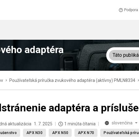
Podpora
ového adaptéra
Táto publiká
ov
Používateľská príručka zvukového adaptéra (aktívny) PMLN8334
stránenie adaptéra a prísluš
slovenčina
dná aktualizácia
1. 7. 2025
1 minúta čítania
lušenstvo
APX N30
APX N50
APX N70
Používateľská prír