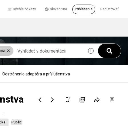
Rýchle odkazy
slovenčina
Prihlásenie
Registrovať
cia
Odstránenie adaptéra a príslušenstva
enstva
učka
Public