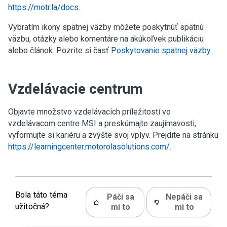
https://motr.la/docs
.
Vybratím ikony spätnej väzby môžete poskytnúť spätnú
väzbu, otázky alebo komentáre na akúkoľvek publikáciu
alebo článok. Pozrite si časť
Poskytovanie spätnej väzby
.
Vzdelávacie centrum
Objavte množstvo vzdelávacích príležitostí vo
vzdelávacom centre MSI a preskúmajte zaujímavosti,
vyformujte si kariéru a zvýšte svoj vplyv. Prejdite na stránku
https://learningcenter.motorolasolutions.com/
.
Bola táto téma
Páči sa
Nepáči sa
užitočná?
mi to
mi to