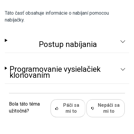
Táto časť obsahuje informácie o nabíjaní pomocou
nabíjačky.
Postup nabíjania
Programovanie vysielačiek
klonovaním
Bola táto téma
Páči sa
Nepáči sa
užitočná?
mi to
mi to