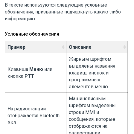
В тексте используются следующие условные
обозначения, призванные подчеркнуть какую-либо
информацию:
Условные обозначения
Пример
Описание
Жирным шрифтом
выделены названия
Клавиша
Меню
или
клавиш, кнопок и
кнопка
PTT
программных
элементов меню.
Машинописным
шрифтом выделены
На радиостанции
строки MMI и
отображается
Bluetooth
сообщения, которые
вкл.
отображаются на
радиостанции.