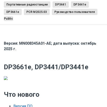
Портативные радиостанции
DP3441
DP3441e
DP3661e
PCR M2025.03
Руководство пользователя
Public
Версия:
MN008345A01-AE
;
дата выпуска: октябрь
2025 г.
DP3661e, DP3441/DP3441e
Что нового
Версия ПО