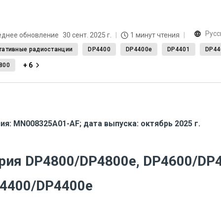
Русс
еднее обновление
30 сент. 2025 г.
1 минут чтения
тативные радиостанции
DP4400
DP4400e
DP4401
DP44
+ 6
800
ия:
MN008325A01-AF
;
дата выпуска: октябрь 2025 г.
рия DP4800/DP4800e, DP4600/DP4
4400/DP4400e