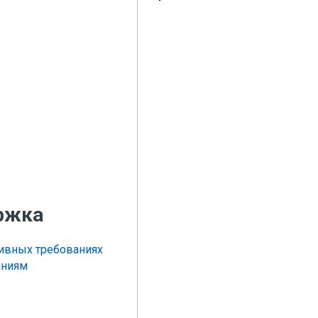
ржка
тивных требованиях
аниям