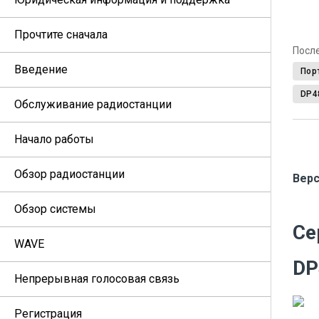
Прочтите сначала
Посл
Введение
Пор
DP4
Обслуживание радиостанции
Начало работы
Обзор радиостанции
Верс
Обзор системы
Се
WAVE
DP
Непрерывная голосовая связь
Регистрация