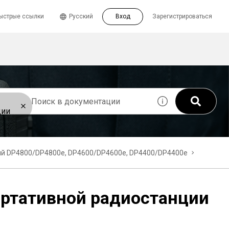
ыстрые ссылки
Русский
Вход
Зарегистрироваться
ции
й DP4800/DP4800e, DP4600/DP4600e, DP4400/DP4400e
ортативной радиостанции