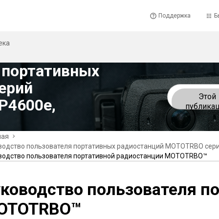
Поддержка
Б
ека
 портативных
ерий
Этой
P4600e,
публика
ная
водство пользователя портативных радиостанций MOTOTRBO сери
водство пользователя портативной радиостанции MOTOTRBO™
ководство пользователя п
OTOTRBO™