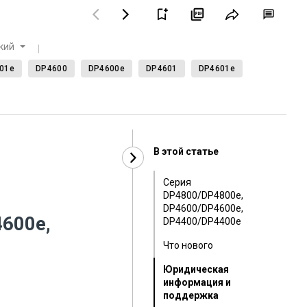
кий
01e
DP4600
DP4600e
DP4601
DP4601e
В этой статье
Серия
DP4800/DP4800e,
DP4600/DP4600e,
600e,
DP4400/DP4400e
Что нового
Юридическая
информация и
поддержка