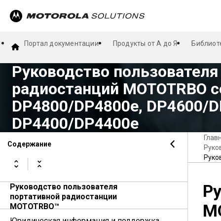
Портал документации
Продукты от А до Я
Библиот
Руководство пользователя
радиостанций MOTOTRBO с
DP4800/DP4800e, DP4600/D
DP4400/DP4400e
Глав
Содержание
Руко
Руко
Ру
Руководство пользователя
портативной радиостанции
M
MOTOTRBO™
Юридическая информация и поддержка