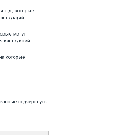
 т. д., которые
инструкций.
оторые могут
я инструкций.
 на которые
званные подчеркнуть