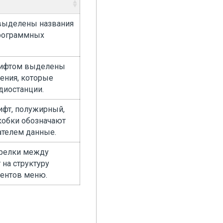
ыделены названия
программных
ифтом выделены
ения, которые
диостанции.
фт, полужирный,
кобки обозначают
телем данные.
релки между
на структуру
ментов меню.