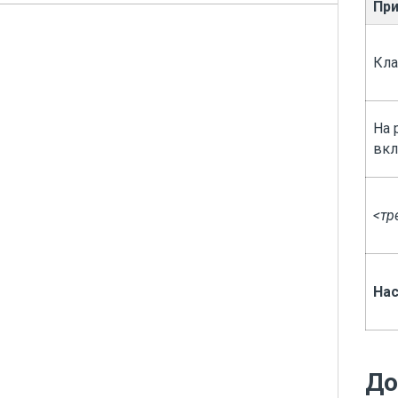
Пр
Кл
На 
вкл
<тр
Нас
До