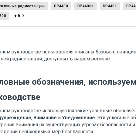
тативные радиостанции
DP4400
DP4400e
DP4401
DP44
+ 6
800
нном руководстве пользователя описаны базовые принци
лей радиостанций, доступных в вашем регионе.
ловные обозначения, используе
ководстве
нном руководстве используются такие условные обозначен
дупреждение
,
Внимание
и
Уведомление
. Эти условные о
трения внимания на существующих угрозах безопасности и
юдении необходимых мер безопасности.