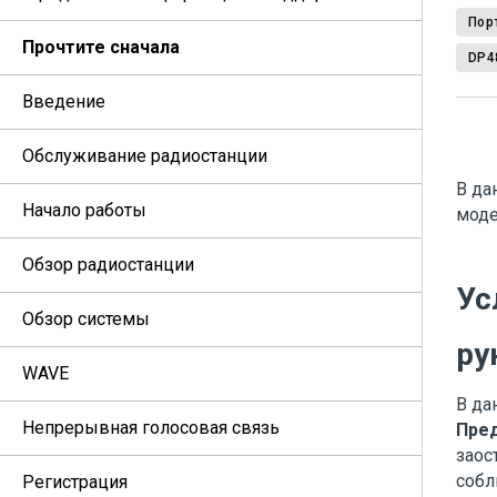
Пор
Прочтите сначала
DP4
Введение
Обслуживание радиостанции
В да
Начало работы
моде
Обзор радиостанции
Ус
Обзор системы
ру
WAVE
В да
Непрерывная голосовая связь
Пре
заос
собл
Регистрация