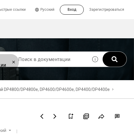
ыстрые ссылки
Русский
Вход
Зарегистрироваться
ции
й DP4800/DP4800e, DP4600/DP4600e, DP4400/DP4400e
кий