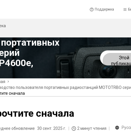
Поддержка
Б
ека
 портативных
ерий
Этой
P4600e,
публика
ная
водство пользователя портативных радиостанций MOTOTRBO сери
тите сначала
очтите сначала
Русс
еднее обновление
30 сент. 2025 г.
2 минут чтения