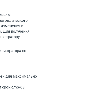
данном
географического
 изменения в
ч. Для получения
нистратору.
инистратора по
ией для максимально
т срок службы