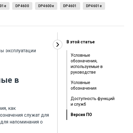
01e
DP4600
DP4600e
DP4601
DP4601e
В этой статье
пы эксплуатации
Условные
обозначения,
используемые в
руководстве
мые в
Условные
обозначения
Доступность функций
и служб
ия, как
бозначения служат для
Версия ПО
 для напоминания о