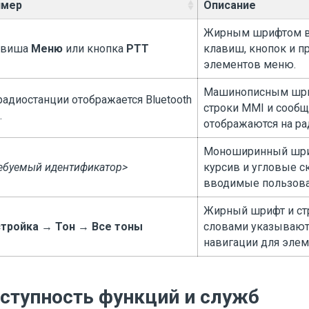
имер
Описание
Жирным шрифтом в
авиша
Меню
или кнопка
PTT
клавиш, кнопок и 
элементов меню.
Машинописным шр
радиостанции отображается
Bluetooth
строки MMI и сообщ
.
отображаются на ра
Моноширинный шри
ебуемый идентификатор>
курсив и угловые с
вводимые пользова
Жирный шрифт и ст
тройка
→
Тон
→
Все тоны
словами указывают 
навигации для эле
ступность функций и служб