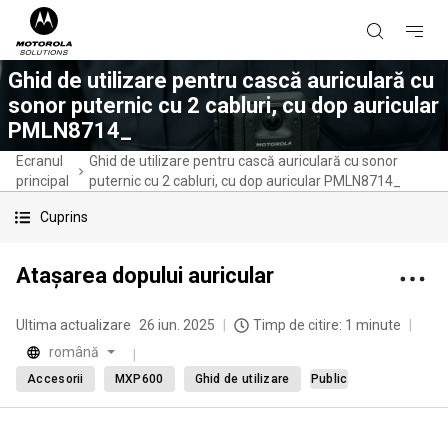
Ghid de utilizare pentru cască auriculară cu
sonor puternic cu 2 cabluri, cu dop auricular
PMLN8714_
Ecranul
Ghid de utilizare pentru cască auriculară cu sonor
principal
puternic cu 2 cabluri, cu dop auricular PMLN8714_
Cuprins
Ataşarea dopului auricular
Ultima actualizare
26 iun. 2025
Timp de citire: 1 minute
română
Accesorii
MXP600
Ghid de utilizare
Public