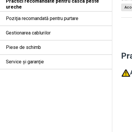
Practici recomandate pentru casca peste
ureche
Acce
Poziţia recomandată pentru purtare
Gestionarea cablurilor
Piese de schimb
Pr
Service şi garanţie