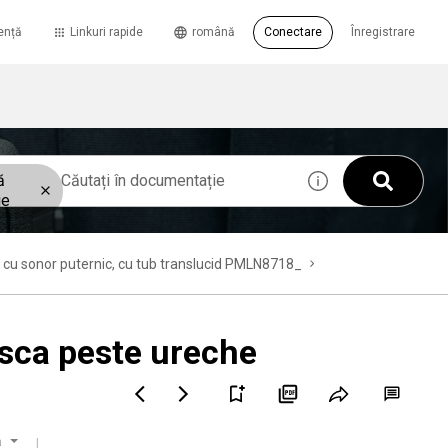
ență
Linkuri rapide
română
Conectare
Înregistrare
ă
ie
ră cu sonor puternic, cu tub translucid PMLN8718_
sca peste ureche
ă