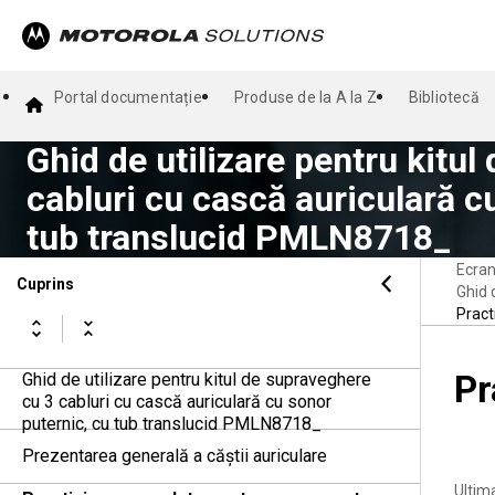
Portal documentație
Produse de la A la Z
Bibliotecă
Ghid de utilizare pentru kitu
cabluri cu cască auriculară c
tub translucid PMLN8718_
Ecran
Cuprins
Ghid 
Pract
Pr
Ghid de utilizare pentru kitul de supraveghere
cu 3 cabluri cu cască auriculară cu sonor
puternic, cu tub translucid PMLN8718_
Prezentarea generală a căştii auriculare
Ultim