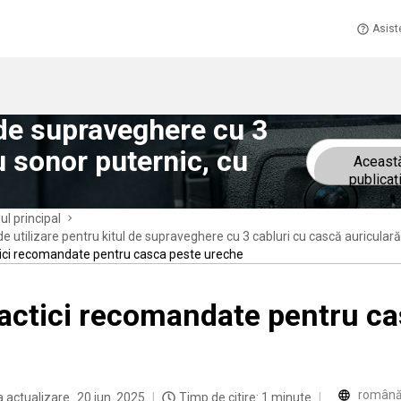
Asist
l de supraveghere cu 3
u sonor puternic, cu
Aceast
publicaț
ul principal
de utilizare pentru kitul de supraveghere cu 3 cabluri cu cască auricula
ici recomandate pentru casca peste ureche
actici recomandate pentru ca
român
a actualizare
20 iun. 2025
Timp de citire: 1 minute