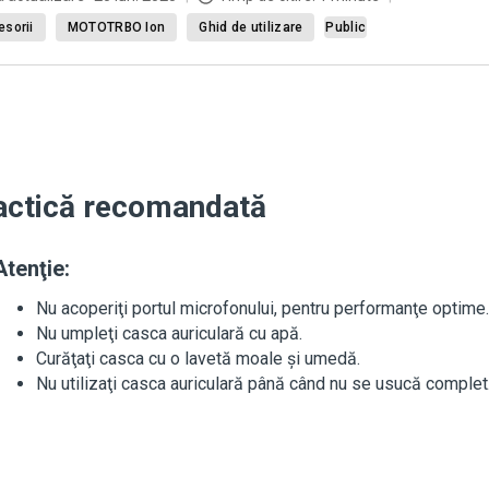
sorii
MOTOTRBO Ion
Ghid de utilizare
Public
actică recomandată
Atenţie:
Nu acoperiţi portul microfonului, pentru performanţe optime.
Nu umpleţi casca auriculară cu apă.
Curăţaţi casca cu o lavetă moale şi umedă.
Nu utilizaţi casca auriculară până când nu se usucă complet