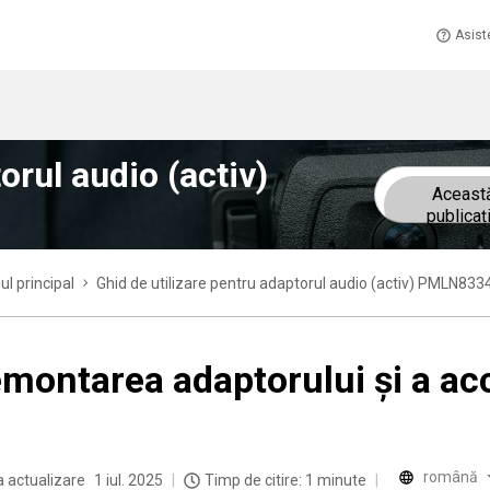
Asist
orul audio (activ)
Aceast
publicaț
ul principal
Ghid de utilizare pentru adaptorul audio (activ) PMLN833
montarea adaptorului şi a ac
română
a actualizare
1 iul. 2025
Timp de citire: 1 minute