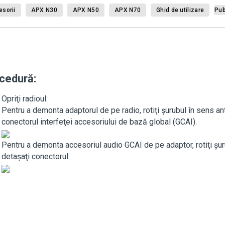
sorii
APX N30
APX N50
APX N70
Ghid de utilizare
Pub
cedură:
Opriţi radioul.
Pentru a demonta adaptorul de pe radio, rotiţi şurubul în sens ant
conectorul interfeţei accesoriului de bază global (GCAI).
Pentru a demonta accesoriul audio GCAI de pe adaptor, rotiţi şuru
detaşaţi conectorul.