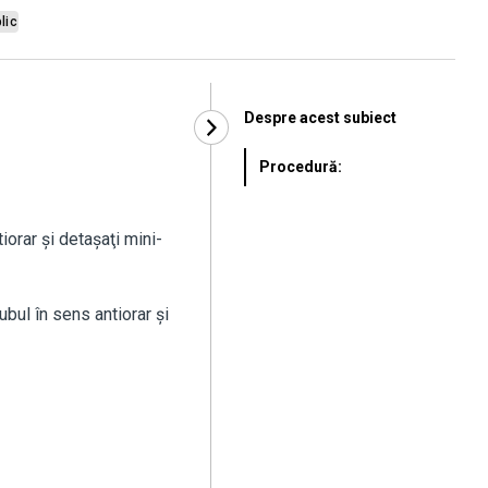
lic
Despre acest subiect
Procedură:
iorar şi detaşaţi mini-
bul în sens antiorar şi