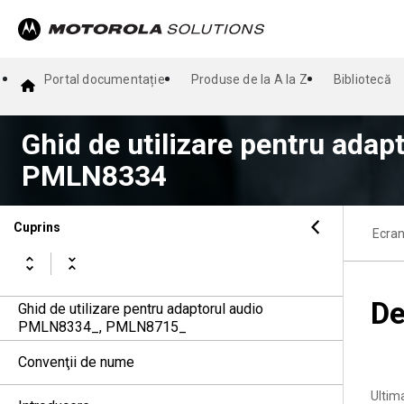
Portal documentație
Produse de la A la Z
Bibliotecă
Ghid de utilizare pentru adapt
PMLN8334
Cuprins
Ecran
De
Ghid de utilizare pentru adaptorul audio
PMLN8334_, PMLN8715_
Convenţii de nume
Ultim