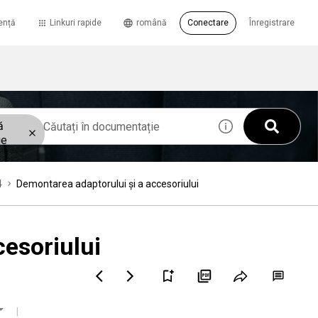
ență
Linkuri rapide
română
Conectare
Înregistrare
ă
ie
4
Demontarea adaptorului şi a accesoriului
cesoriului