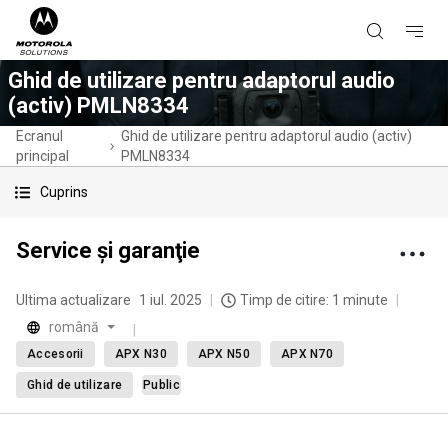
Ghid de utilizare pentru adaptorul audio
(activ) PMLN8334
Ecranul
Ghid de utilizare pentru adaptorul audio (activ)
principal
PMLN8334
Cuprins
Service şi garanţie
Ultima actualizare
1 iul. 2025
Timp de citire: 1 minute
română
Accesorii
APX N30
APX N50
APX N70
Ghid de utilizare
Public