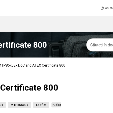
Asist
tificate 800
TP85x0Ex DoC and ATEX Certificate 800
ertificate 800
Ex
MTP8550Ex
Leaflet
Public