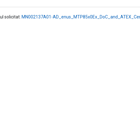
l solicitat:
MN002137A01-AD_enus_MTP85x0Ex_DoC_and_ATEX_Certi