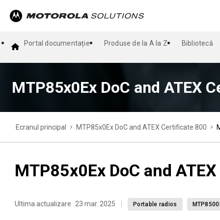
Portal documentație
Produse de la A la Z
Bibliotecă
MTP85x0Ex DoC and ATEX Cer
Ecranul principal
MTP85x0Ex DoC and ATEX Certificate 800
M
MTP85x0Ex DoC and ATEX C
Ultima actualizare
23 mar. 2025
Portable radios
MTP8500