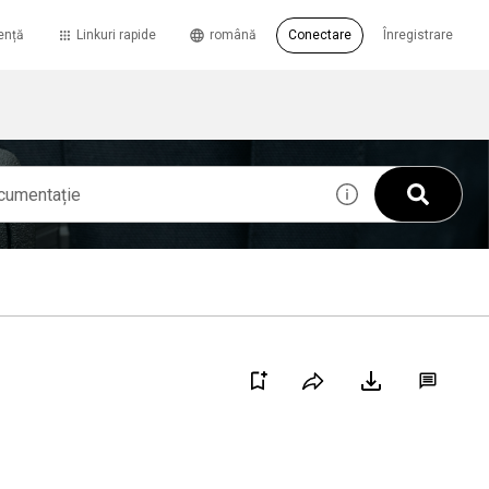
ență
Linkuri rapide
română
Conectare
Înregistrare