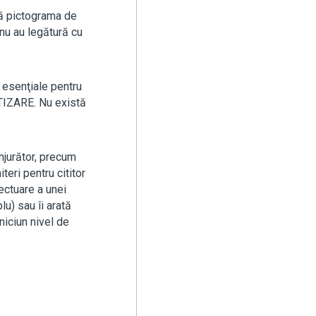
ră pictograma de
 nu au legătură cu
 esenţiale pentru
RTIZARE. Nu există
njurător, precum
teri pentru cititor
fectuare a unei
u) sau îi arată
niciun nivel de