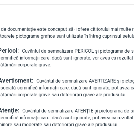
 de documentaţie este conceput să-i ofere cititorului mai multe r
oarele pictograme grafice sunt utilizate în întreg cuprinsul setu
Pericol:
Cuvântul de semnalizare PERICOL şi pictograma de s
emnifică informaţii care, dacă sunt ignorate, vor avea ca rezulta
vătămări corporale grave.
Avertisment:
Cuvântul de semnalizare AVERTIZARE şi picto
sociată semnifică informaţii care, dacă sunt ignorate, pot avea c
ătămări corporale grave sau deteriorări grave ale produsului.
Atenţie:
Cuvântul de semnalizare ATENŢIE şi pictograma de si
emnifică informaţii care, dacă sunt ignorate, pot avea ca rezulta
minore sau moderate sau deteriorări grave ale produsului.