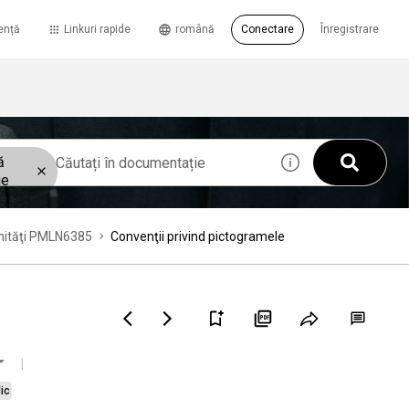
ență
Linkuri rapide
română
Conectare
Înregistrare
ă
ie
 unităţi PMLN6385
Convenţii privind pictogramele
ic