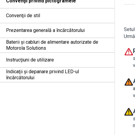
Convenţii privind pictogramele
Convenţii de stil
Setul
Prezentarea generală a încărcătorului
Următ
Baterii şi cabluri de alimentare autorizate de
Motorola Solutions
s
Instrucţiuni de utilizare
Indicaţii şi depanare privind LED-ul
încărcătorului
a
v
s