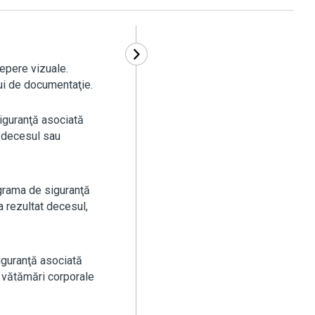
epere vizuale.
lui de documentaţie.
iguranţă asociată
t decesul sau
grama de siguranţă
a rezultat decesul,
guranţă asociată
t vătămări corporale