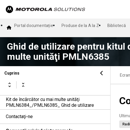
Portal documentație
Produse de la A la Z
Bibliotecă
Ghid de utilizare pentru kitul
multe unităţi PMLN6385
Cuprins
Ecran
Co
Kit de încărcător cu mai multe unităţi
PMLN6384_/PMLN6385_ Ghid de utilizare
Ultim
Contactaţi-ne
Radi