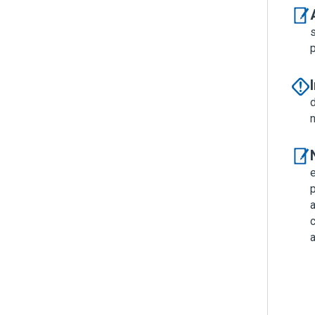
s
e
p
a
c
a