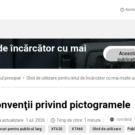
Asist
 de încărcător cu mai
Aceast
publicaț
ul principal
Ghid de utilizare pentru kitul de încărcător cu mai multe
nvenţii privind pictogramele
română
a actualizare
1 iul. 2026
Timp de citire: 1 minute
ouri pentru publicul larg
XT420
XT460
Ghid de utilizare
Publ