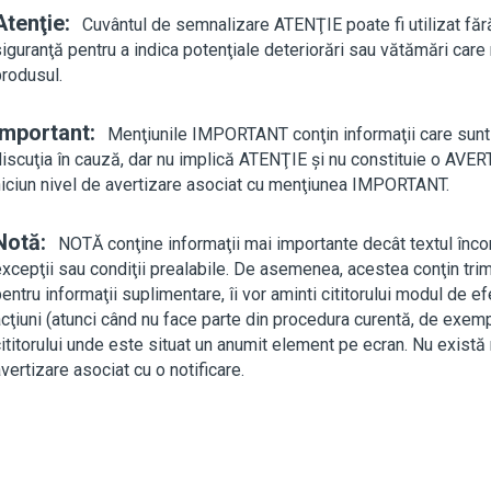
Atenţie:
Cuvântul de semnalizare ATENŢIE poate fi utilizat fă
iguranţă pentru a indica potenţiale deteriorări sau vătămări care
produsul.
Important:
Menţiunile IMPORTANT conţin informaţii care sunt
discuţia în cauză, dar nu implică ATENŢIE şi nu constituie o AVE
niciun nivel de avertizare asociat cu menţiunea IMPORTANT.
Notă:
NOTĂ conţine informaţii mai importante decât textul înco
xcepţii sau condiţii prealabile. De asemenea, acestea conţin trimi
entru informaţii suplimentare, îi vor aminti cititorului modul de e
cţiuni (atunci când nu face parte din procedura curentă, de exempl
ititorului unde este situat un anumit element pe ecran. Nu există 
vertizare asociat cu o notificare.