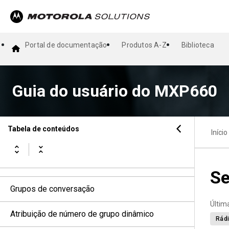
Visor e teclas
Indicações de status
Portal de documentação
Produtos A-Z
Biblioteca
Indicações de ícone
Guia do usuário do MXP660
Visão geral do teclado
Operação geral do rádio
Tabela de conteúdos
Início
Modo de operação e sistema
DIMETRA Connect
Se
Grupos de conversação
Últim
Atribuição de número de grupo dinâmico
Rádi