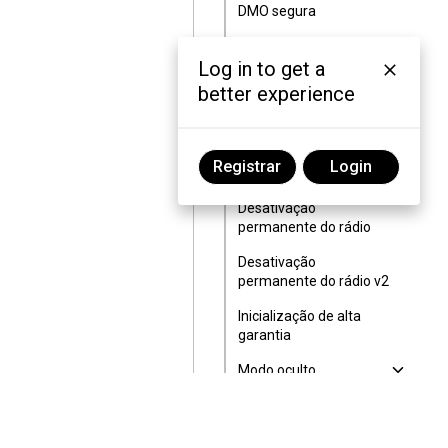
DMO segura
Criptografia do começo
Log in to get a
ao fim
better experience
Selecionar o índice
de chave
Desativação ou
Registrar
Login
ativação do rádio
Desativação
permanente do rádio
Desativação
permanente do rádio v2
Inicialização de alta
garantia
Modo oculto
Configurar o modo
oculto