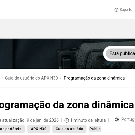
Suporte
Esta public
Guia do usuário do APX N30
Programação da zona dinâmica
ogramação da zona dinâmica
Portugu
a atualização
9 de jan. de 2026
1 minuto de leitura
os portáteis
APX N30
Guia do usuário
Public