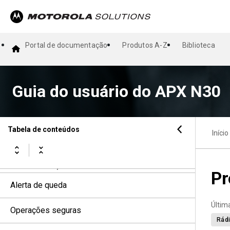
Visão geral da tela inicial
Operação geral do rádio
Portal de documentação
Produtos A-Z
Biblioteca
Controles do sistema de entroncamento
Tipos de chamadas de rádio
Guia do usuário do APX N30
Operação de emergência
Tabela de conteúdos
Início
Fireground
Segurança pública tática (somente
convencional)
Pr
Alerta de queda
Últim
Operações seguras
Rádi