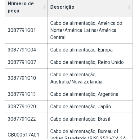
Número de
Descrição
peça
Cabo de alimentação, América do
3087791G01
Norte/América Latina/América
Central
3087791G04
Cabo de alimentação, Europa
3087791G07
Cabo de alimentação, Reino Unido
Cabo de alimentação,
3087791G10
Austrália/Nova Zelândia
3087791G13
Cabo de alimentação, Argentina
3087791G20
Cabo de alimentação, Japão
3087791G22
Cabo de alimentação, Brasil
Cabo de alimentação, Bureau of
CB000517A01
Indian Standards (BIS) 250 VCA 3A