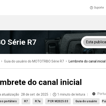
Suporte
O Série R7
Esta public
Guia do usuário do MOTOTRBO Série R7
Lembrete do canal inicial
mbrete do canal inicial
Portu
a atualização
28 de set. de 2025
1 minuto de leitura
os portáteis
R7
R7a
PCR M2025.03
Guia do usuário
Pu