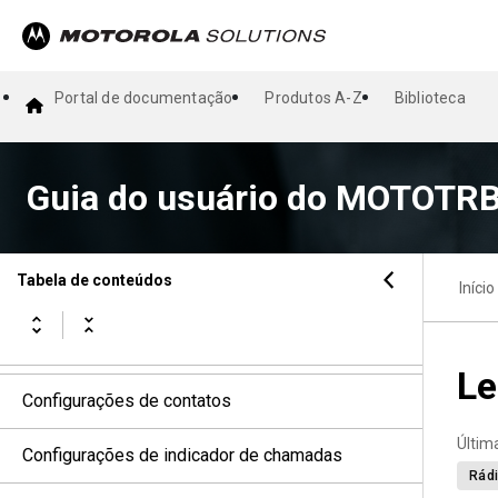
Operação de emergência
Alerta de queda
Portal de documentação
Produtos A-Z
Biblioteca
Profissional solitário
Operação de alerta de chamada
Guia do usuário do MOTOTRB
Recursos de registro de chamadas
Tabela de conteúdos
Início
Fila de chamadas
Chamada de prioridade
Le
Configurações de contatos
Últim
Configurações de indicador de chamadas
Rádi