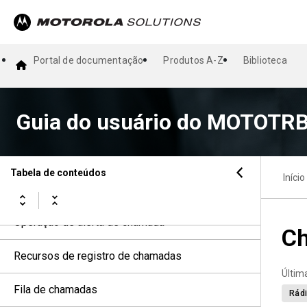
Gravação de áudio
Alternar a rota de áudio entre o alto-falante
interno do rádio e o acessório com fio
Portal de documentação
Produtos A-Z
Biblioteca
Conectividade
Guia do usuário do MOTOTRB
Operação de emergência
Alerta de queda
Tabela de conteúdos
Início
Profissional solitário
Operação de alerta de chamada
Ch
Recursos de registro de chamadas
Últim
Fila de chamadas
Rádi