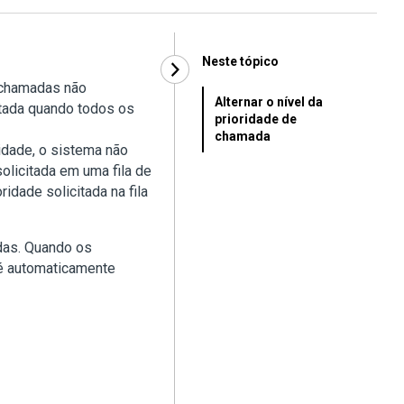
Neste tópico
 chamadas não
Alternar o nível da
citada quando todos os
prioridade de
chamada
idade, o sistema não
olicitada em uma fila de
idade solicitada na fila
das. Quando os
 é automaticamente