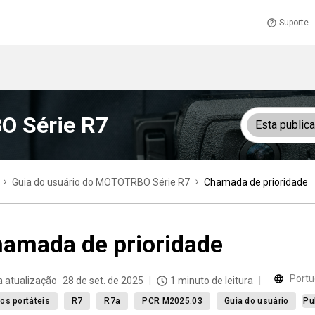
Suporte
O Série R7
Esta public
Guia do usuário do MOTOTRBO Série R7
Chamada de prioridade
amada de prioridade
Portu
a atualização
28 de set. de 2025
1 minuto de leitura
os portáteis
R7
R7a
PCR M2025.03
Guia do usuário
Pu