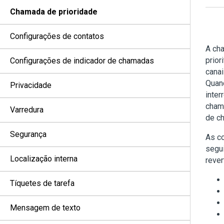
Chamada de prioridade
Configurações de contatos
A ch
prior
Configurações de indicador de chamadas
cana
Quan
Privacidade
inter
chama
Varredura
de ch
Segurança
As co
segui
Localização interna
rever
Tíquetes de tarefa
Mensagem de texto