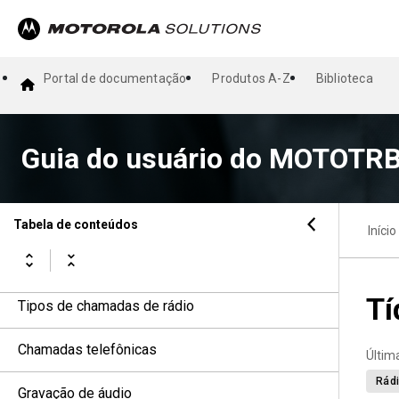
WAVE
Voz contínua
Portal de documentação
Produtos A-Z
Biblioteca
Início
Visão geral da tela inicial
Guia do usuário do MOTOTRB
Visão geral do menu baseado em ícones
Operação básica do rádio
Tabela de conteúdos
Início
Configurações gerais do rádio
Tí
Tipos de chamadas de rádio
Chamadas telefônicas
Últim
Rádi
Gravação de áudio