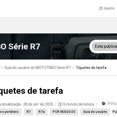
Suporte
O Série R7
Esta public
Guia do usuário do MOTOTRBO Série R7
Tíquetes de tarefa
quetes de tarefa
Portu
a atualização
28 de set. de 2025
5 minuto de leitura
os portáteis
R7
R7a
PCR M2025.03
Guia do usuário
Pu