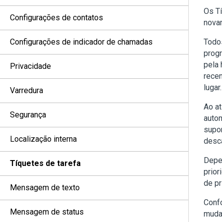
Os Tí
Configurações de contatos
nova
Configurações de indicador de chamadas
Todos
progr
pela 
Privacidade
recen
lugar.
Varredura
Ao at
Segurança
autom
supor
Localização interna
desca
Depen
Tíquetes de tarefa
prior
de pr
Mensagem de texto
Confo
Mensagem de status
muda