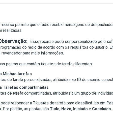
recurso permite que o rádio receba mensagens do despachador 
 realizadas.
Observação:
Esse recurso pode ser personalizado pelo so
programação do rádio de acordo com os requisitos do usuário. E
o revendedor para mais informações.
as pastas que contêm tíquetes de tarefa diferentes:
ta
Minhas tarefas
tes de tarefa personalizadas, atribuídas ao ID de usuário conec
ta
Tarefas compartilhadas
tes de tarefa compartilhadas, atribuídas a um grupo de indivíduo
pode responder a Tíquetes de tarefa para classificá-las em Pas
a. Por padrão, as pastas são
Tudo
,
Novo
,
Iniciado
e
Concluído
.