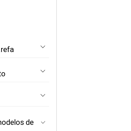
arefa
to
modelos de