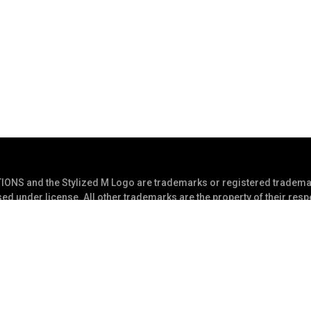
S and the Stylized M Logo are trademarks or registered trademar
ed under license. All other trademarks are the property of their res
eserved
Declaração de privacidade