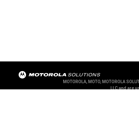
MOTOROLA, MOTO, MOTOROLA SOLUTION
LLC and are us
@ 2026 Motorola Solutions, Inc. All Rights R