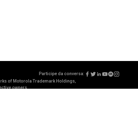
Participe da conversa:
ks of Motorola Trademark Holdings,
pective owners.
Termos de uso
Preferências de comunicação