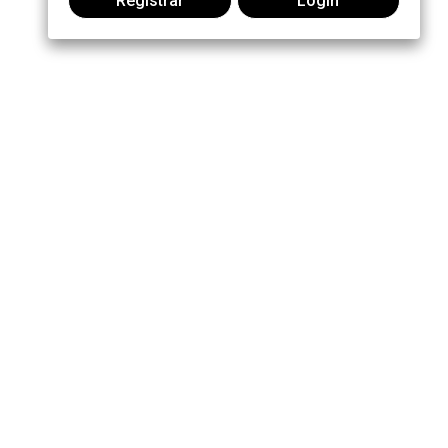
Registrar
Login
Participe da conversa:
MOTOROLA, MOTO, MOTOROLA SOLUTIONS and