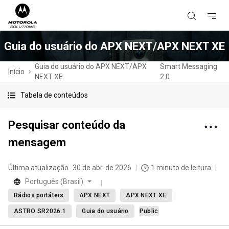
Guia do usuário do APX NEXT/APX NEXT XE
Guia do usuário do APX NEXT/APX
Smart Messaging
Início
NEXT XE
2.0
Tabela de conteúdos
Pesquisar conteúdo da
mensagem
Última atualização
30 de abr. de 2026
1 minuto de leitura
Português (Brasil)
Rádios portáteis
APX NEXT
APX NEXT XE
ASTRO SR2026.1
Guia do usuário
Public