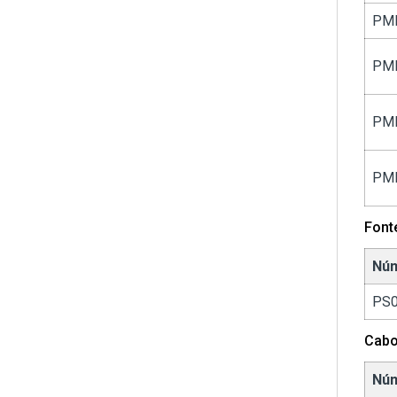
PM
PM
PM
PM
Font
Núm
PS
Cabo
Núm