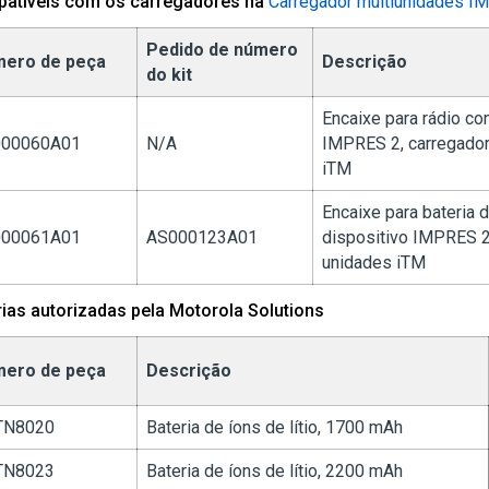
atíveis com os carregadores na
Carregador multiunidades I
Pedido de número
ero de peça
Descrição
do kit
Encaixe para rádio co
00060A01
N/A
IMPRES 2, carregador
iTM
Encaixe para bateria 
00061A01
AS000123A01
dispositivo IMPRES 2,
unidades iTM
rias autorizadas pela Motorola Solutions
ero de peça
Descrição
TN8020
Bateria de íons de lítio, 1700 mAh
TN8023
Bateria de íons de lítio, 2200 mAh