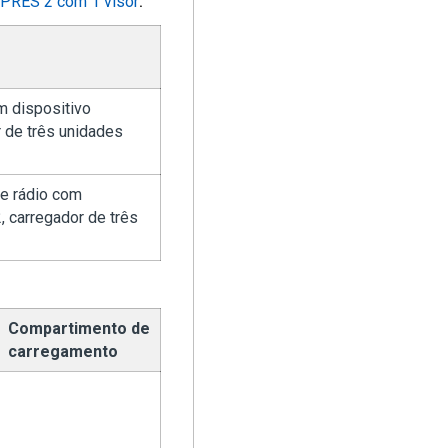
MPRES 2 com 1 visor
.
m dispositivo
 de três unidades
de rádio com
 carregador de três
Compartimento de
carregamento