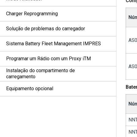
Comp
Charger Reprogramming
Núm
Solução de problemas do carregador
AS0
Sistema Battery Fleet Management IMPRES
Programar um Rádio com um Proxy iTM
AS0
Instalação do compartimento de
carregamento
Bate
Equipamento opcional
Núm
NN
NN