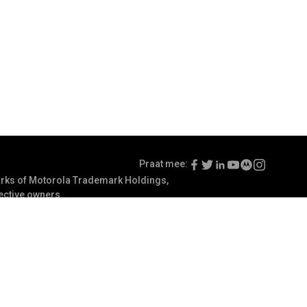
Praat mee:
ks of Motorola Trademark Holdings,
pective owners.
uiksvoorwaarden
Communicatievoorkeuren