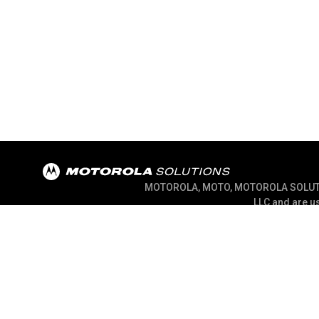
MOTOROLA, MOTO, MOTOROLA SOLUTION
LLC and are us
@ 2026 Motorola Solutions, Inc. All Rights