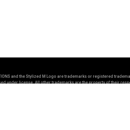
S and the Stylized M Logo are trademarks or registered trademar
ed under license. All other trademarks are the property of their res
 Reserved
Privacyverklaring
Gebr