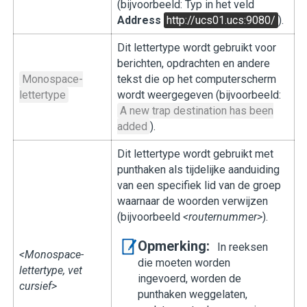
(bijvoorbeeld: Typ in het veld
Address
http://ucs01.ucs:9080/
).
Dit lettertype wordt gebruikt voor
berichten, opdrachten en andere
Monospace-
tekst die op het computerscherm
lettertype
wordt weergegeven (bijvoorbeeld:
A new trap destination has been
added
).
Dit lettertype wordt gebruikt met
punthaken als tijdelijke aanduiding
van een specifiek lid van de groep
waarnaar de woorden verwijzen
(bijvoorbeeld
<routernummer>
).
Opmerking:
In reeksen
<Monospace-
die moeten worden
lettertype, vet
ingevoerd, worden de
cursief>
punthaken weggelaten,