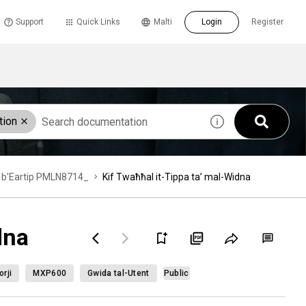
Support
Quick Links
Malti
Login
Register
tion
ur b’Eartip PMLN8714_
Kif Twaħħal it-Tippa ta’ mal-Widna
dna
rji
MXP600
Gwida tal-Utent
Public