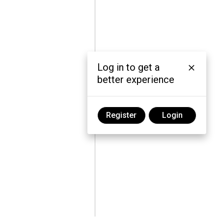
Log in to get a
better experience
Register
Login