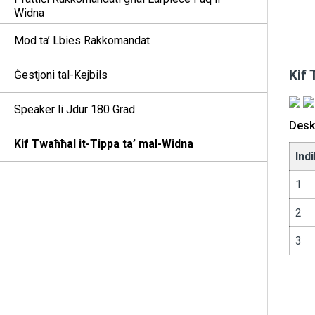
Widna
Mod ta’ Lbies Rakkomandat
Kif
Ġestjoni tal-Kejbils
Speaker li Jdur 180 Grad
Deskr
Kif Twaħħal it-Tippa ta’ mal-Widna
Ind
1
2
3