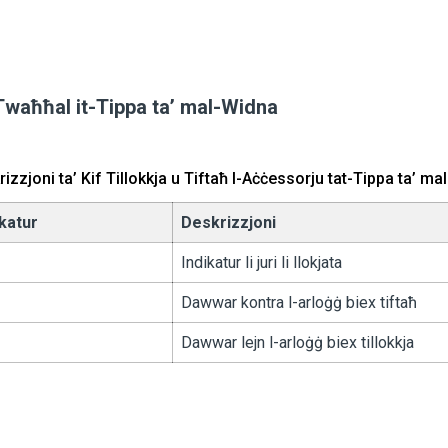
 Twaħħal it-Tippa ta’ mal-Widna
izzjoni ta’ Kif Tillokkja u Tiftaħ l-Aċċessorju tat-Tippa ta’ m
ikatur
Deskrizzjoni
Indikatur li juri li llokjata
Dawwar kontra l-arloġġ biex tiftaħ
Dawwar lejn l-arloġġ biex tillokkja