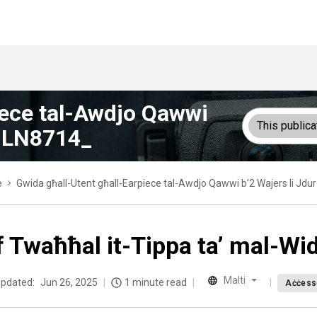
iece tal-Awdjo Qawwi
This publica
PMLN8714_
e
Gwida għall-Utent għall-Earpiece tal-Awdjo Qawwi b’2 Wajers li Jd
f Twaħħal it-Tippa ta’ mal-Wi
Malti
updated:
Jun 26, 2025
1 minute read
Aċċesso