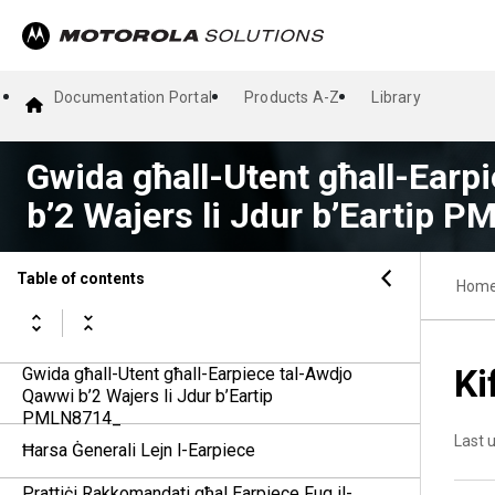
Documentation Portal
Products A-Z
Library
Gwida għall-Utent għall-Earp
b’2 Wajers li Jdur b’Eartip 
Table of contents
Hom
Ki
Gwida għall-Utent għall-Earpiece tal-Awdjo
Qawwi b’2 Wajers li Jdur b’Eartip
PMLN8714_
Last 
Ħarsa Ġenerali Lejn l-Earpiece
Prattiċi Rakkomandati għal Earpiece Fuq il-