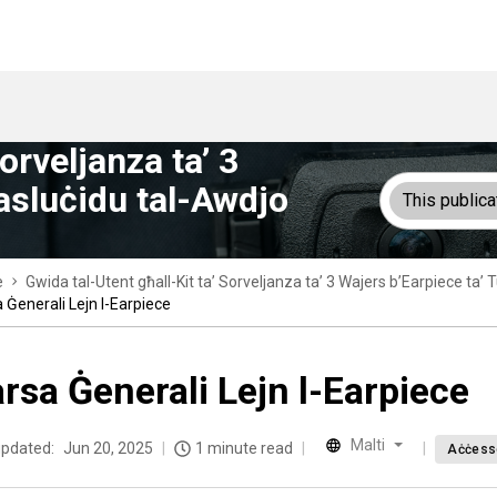
orveljanza ta’ 3
asluċidu tal-Awdjo
This publica
e
Gwida tal-Utent għall-Kit ta’ Sorveljanza ta’ 3 Wajers b’Earpiece t
 Ġenerali Lejn l-Earpiece
rsa Ġenerali Lejn l-Earpiece
Malti
updated:
Jun 20, 2025
1 minute read
Aċċesso