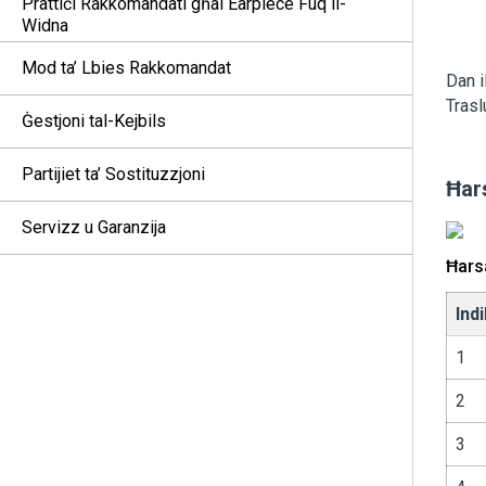
Prattiċi Rakkomandati għal Earpiece Fuq il-
Widna
Mod ta’ Lbies Rakkomandat
Dan i
Trasl
Ġestjoni tal-Kejbils
Partijiet ta’ Sostituzzjoni
Ħars
Servizz u Garanzija
Ħarsa
Ind
1
2
3