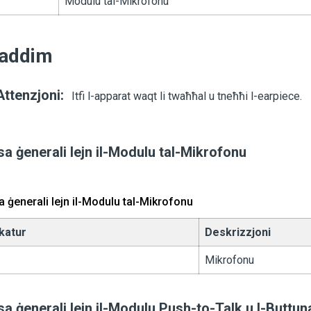
Modulu tal-Mikrofonu
addim
Attenzjoni:
Itfi l-apparat waqt li twaħħal u tneħħi l-earpiece.
a ġenerali lejn il-Modulu tal-Mikrofonu
 ġenerali lejn il-Modulu tal-Mikrofonu
ikatur
Deskrizzjoni
Mikrofonu
sa ġenerali lejn il-Modulu Push-to-Talk u l-Butt