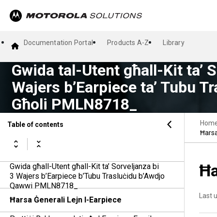
Documentation Portal
Products A-Z
Library
Gwida tal-Utent għall-Kit ta’ S
Wajers b’Earpiece ta’ Tubu Tr
Għoli PMLN8718_
Hom
Table of contents
Ħarsa
Ħa
Gwida għall-Utent għall-Kit ta’ Sorveljanza bi
3 Wajers b’Earpiece b’Tubu Trasluċidu b’Awdjo
Qawwi PMLN8718_
Last 
Ħarsa Ġenerali Lejn l-Earpiece