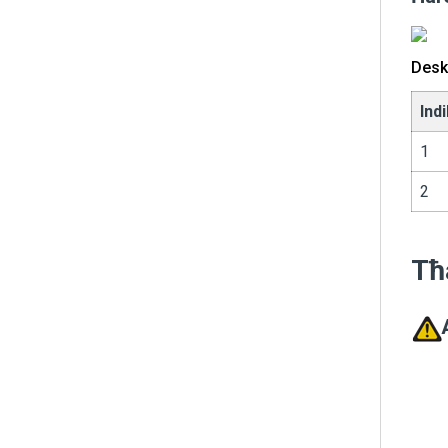
Desk
Ind
1
2
Tħ