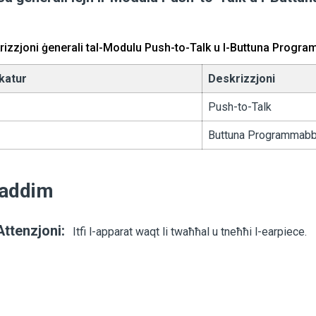
rizzjoni ġenerali tal-Modulu Push-to-Talk u l-Buttuna Progra
ikatur
Deskrizzjoni
Push-to-Talk
Buttuna Programmabb
addim
Attenzjoni:
Itfi l-apparat waqt li twaħħal u tneħħi l-earpiece.