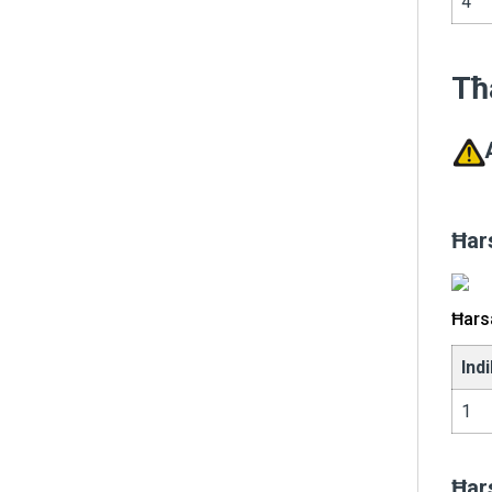
4
Tħ
Ħars
Ħarsa
Ind
1
Ħar