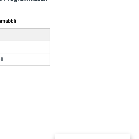
mmabbli
li