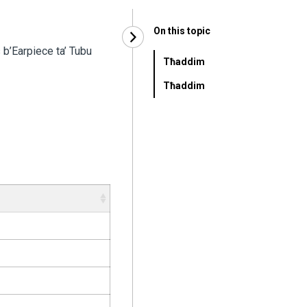
On this topic
 b’Earpiece ta’ Tubu
Tħaddim
Tħaddim