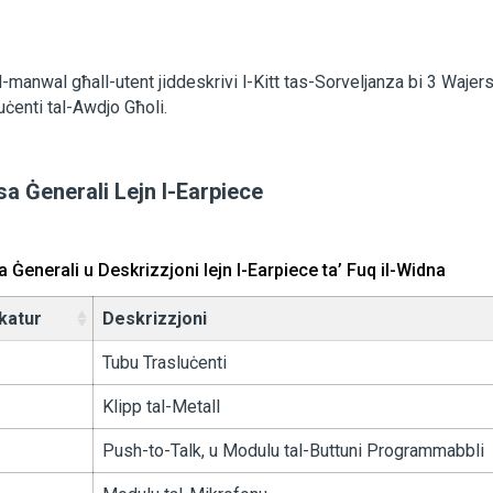
l-manwal għall-utent jiddeskrivi l-Kitt tas-Sorveljanza bi 3 Wajers
uċenti tal-Awdjo Għoli.
a Ġenerali Lejn l-Earpiece
 Ġenerali u Deskrizzjoni lejn l-Earpiece ta’ Fuq il-Widna
ikatur
Deskrizzjoni
Tubu Trasluċenti
Klipp tal-Metall
Push-to-Talk, u Modulu tal-Buttuni Programmabbli