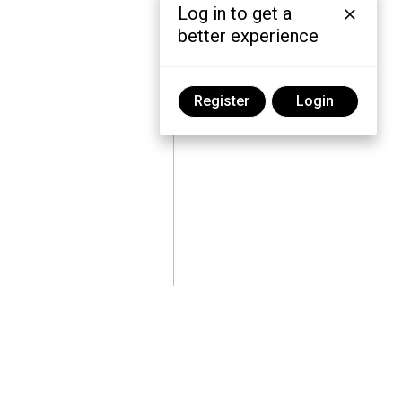
Log in to get a
better experience
Register
Login