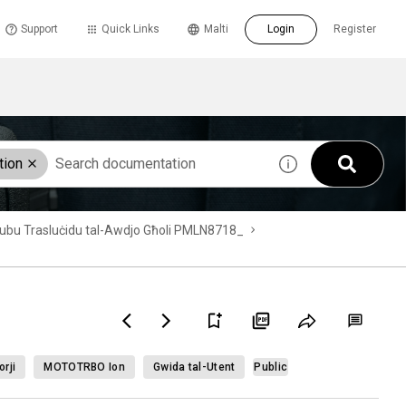
Support
Quick Links
Malti
Login
Register
tion
a’ Tubu Trasluċidu tal-Awdjo Għoli PMLN8718_
rji
MOTOTRBO Ion
Gwida tal-Utent
Public