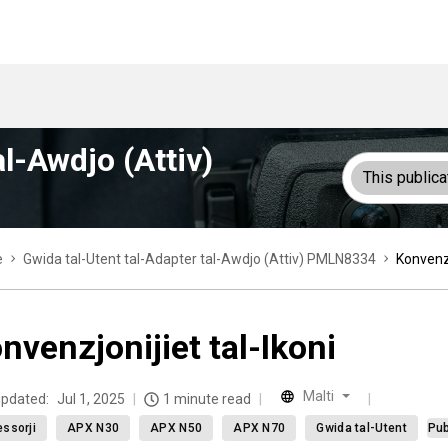
al-Awdjo (Attiv)
This publica
e
Gwida tal-Utent tal-Adapter tal-Awdjo (Attiv) PMLN8334
Konvenzj
nvenzjonijiet tal-Ikoni
Malti
updated:
Jul 1, 2025
1 minute read
ssorji
APX N30
APX N50
APX N70
Gwida tal-Utent
Pub