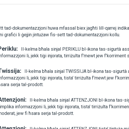
tt tad-dokumentazzjoni huwa mfassal biex jagħti lill-qarrej indikaz
ni grafiċi li ġejjin jintużaw fis-sett tad-dokumentazzjoni kollu.
Periklu:
Il-kelma bħala sinjal PERIKLU bl-ikona tas-sigurtà ass
nformazzjoni li, jekk tiġi injorata, tirriżulta f’mewt jew f’korriment s
Twissija:
Il-kelma bħala sinjal TWISSIJA bl-ikona tas-sigurtà 
nformazzjoni li, jekk tiġi injorata, tista’ tirriżulta f’mewt jew f’korri
sara serja tal-prodott.
Attenzjoni:
Il-kelma bħala sinjal ATTENZJONI bl-ikona tas-si
implika informazzjoni li, jekk tiġi injorata, tista’ tirriżulta f’korrime
oderat, jew fi ħsara serja tal-prodott.
Attenzjoni:
Il-kelma bħala sinjal ATTENZJONI tista’ tintuża mi