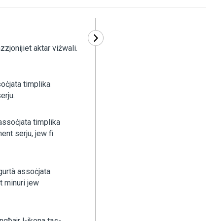
zjonijiet aktar viżwali.
oċjata timplika
erju.
assoċjata timplika
ment serju, jew fi
gurtà assoċjata
nt minuri jew
ngħajr l-ikona tas-