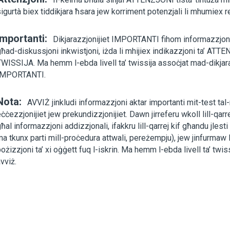
igurtà biex tiddikjara ħsara jew korriment potenzjali li mhumiex re
Importanti:
Dikjarazzjonijiet IMPORTANTI fihom informazzjoni l
ħad-diskussjoni inkwistjoni, iżda li mhijiex indikazzjoni ta’ AT
TWISSIJA. Ma hemm l-ebda livell ta’ twissija assoċjat mad-dikjar
IMPORTANTI.
Nota:
AVVIŻ jinkludi informazzjoni aktar importanti mit-test ta
ċċezzjonijiet jew prekundizzjonijiet. Dawn jirreferu wkoll lill-qarr
ħal informazzjoni addizzjonali, ifakkru lill-qarrej kif għandu jlest
a tkunx parti mill-proċedura attwali, pereżempju), jew jinfurmaw li
ożizzjoni ta’ xi oġġett fuq l-iskrin. Ma hemm l-ebda livell ta’ twis
vviż.