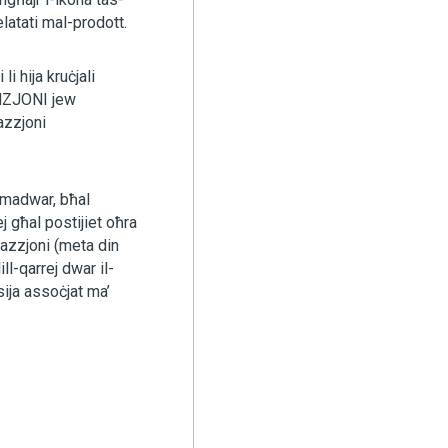
latati mal-prodott.
i hija kruċjali
TENZJONI jew
azzjoni
l-madwar, bħal
ej għal postijiet oħra
i azzjoni (meta din
ll-qarrej dwar il-
sija assoċjat ma’