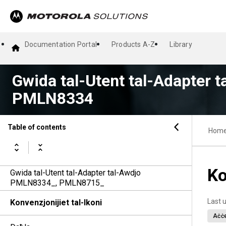
Documentation Portal
Products A-Z
Library
Gwida tal-Utent tal-Adapter t
PMLN8334
Table of contents
Hom
Ko
Gwida tal-Utent tal-Adapter tal-Awdjo
PMLN8334_, PMLN8715_
Last 
Konvenzjonijiet tal-Ikoni
Aċċe