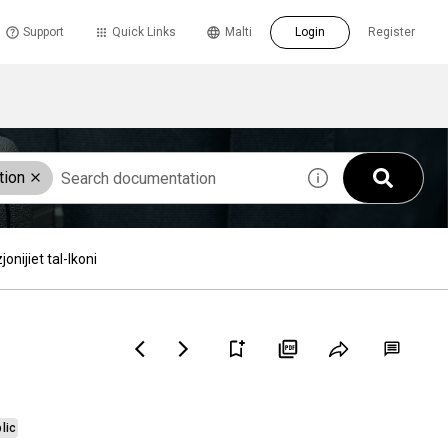
Support
Quick Links
Malti
Login
Register
tion
onijiet tal-Ikoni
lic