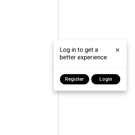
Log in to get a
better experience
Register
Login