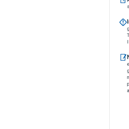
s
g
e
g
m
p
a