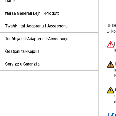
Daħla
Ħarsa Ġenerali Lejn il-Prodott
Is-se
Twaħħil tal-Adapter u l-Aċċessorju
L-iko
Tneħħija tal-Adapter u l-Aċċessorju
i
Ġestjoni tal-Kejbils
Servizz u Garanzija
i
ħ
t
m