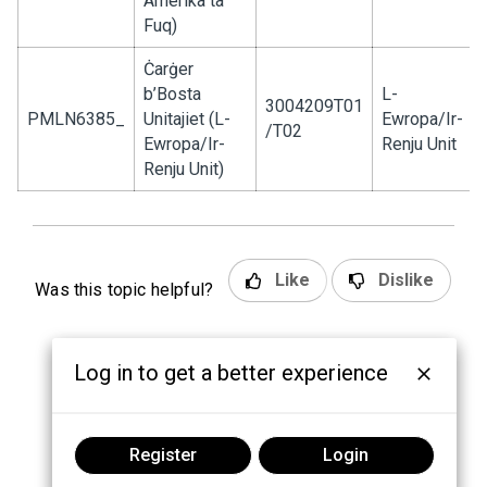
Amerika ta’
Fuq)
Ċarġer
b’Bosta
L-
3004209T01
PMLN6385_
Unitajiet (L-
Ewropa/Ir-
/T02
Ewropa/Ir-
Renju Unit
Renju Unit)
Like
Dislike
Was this topic helpful?
Log in to get a better experience
Register
Login