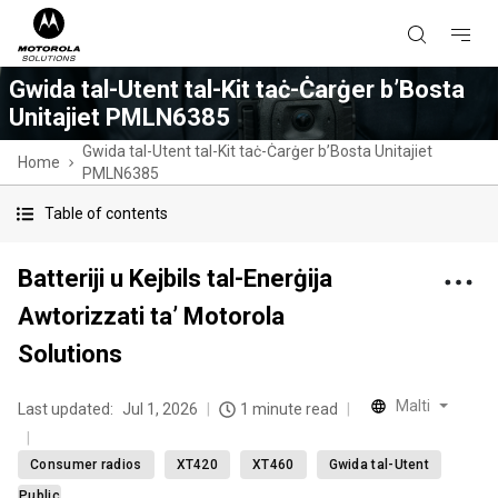
Gwida tal-Utent tal-Kit taċ-Ċarġer b’Bosta
Unitajiet PMLN6385
Gwida tal-Utent tal-Kit taċ-Ċarġer b’Bosta Unitajiet
Home
PMLN6385
Table of contents
Batteriji u Kejbils tal-Enerġija
Awtorizzati ta’ Motorola
Solutions
Malti
Last updated:
Jul 1, 2026
1 minute read
Consumer radios
XT420
XT460
Gwida tal-Utent
Public