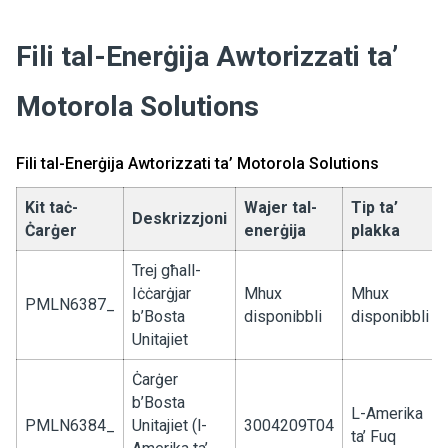
Fili tal-Enerġija Awtorizzati ta’
Motorola Solutions
Fili tal-Enerġija Awtorizzati ta’ Motorola Solutions
Kit taċ-
Wajer tal-
Tip ta’
Deskrizzjoni
Ċarġer
enerġija
plakka
Trej għall-
Iċċarġjar
Mhux
Mhux
PMLN6387_
b’Bosta
disponibbli
disponibbli
Unitajiet
Ċarġer
b’Bosta
L-Amerika
PMLN6384_
Unitajiet (l-
3004209T04
ta’ Fuq