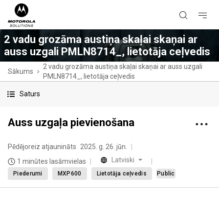
2 vadu grozāma austiņa skaļai skaņai ar
auss uzgali PMLN8714_, lietotāja ceļvedis
2 vadu grozāma austiņa skaļai skaņai ar auss uzgali
Sākums
PMLN8714_, lietotāja ceļvedis
Saturs
Auss uzgaļa pievienošana
Pēdējoreiz atjaunināts
2025. g. 26. jūn.
Latviski
1 minūtes lasāmvielas
Piederumi
MXP600
Lietotāja ceļvedis
Public