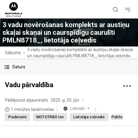
3 vadu novērošanas komplekts ar austiņu
skaļai skaņai un caurspīdīgu caurulīti
PMLN8718_, lietotāja ceļvedis
3 vadu novērošanas komplekts ar austiņu skaļai skaņai
Sākums
un caurspīdīgu caurulīti PMLN8718_, lietotāja ceļvedis
Saturs
Vadu pārvaldība
Pēdējoreiz atjaunināts
2025. g. 20. jūn.
Latviski
1 minūtes lasāmvielas
Piederumi
MOTOTRBO Ion
Lietotāja ceļvedis
Public