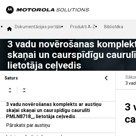
Dokumentācijas portāls
Produkti A-Z
Bibliotēka
3 vadu novērošanas komplekts
skaņai un caurspīdīgu cauru
lietotāja ceļvedis
Sāku
Saturs
3 vad
3 
3 vadu novērošanas komplekts ar austiņu
skaļai skaņai un caurspīdīgu caurulīti
ca
PMLN8718_, lietotāja ceļvedis
Pārskats par austiņu