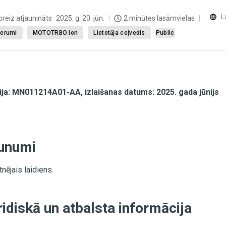
L
oreiz atjaunināts
2025. g. 20. jūn.
2 minūtes lasāmvielas
derumi
MOTOTRBO Ion
Lietotāja ceļvedis
Public
ija: MN011214A01-AA, izlaišanas datums: 2025. gada jūnijs
unumi
nējais laidiens.
ridiskā un atbalsta informācija