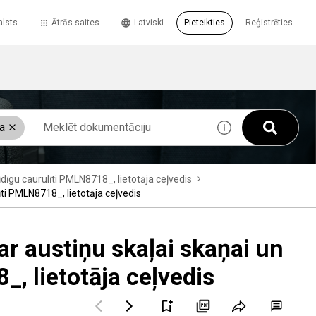
alsts
Ātrās saites
Latviski
Pieteikties
Reģistrēties
ja
dīgu caurulīti PMLN8718_, lietotāja ceļvedis
ti PMLN8718_, lietotāja ceļvedis
r austiņu skaļai skaņai un
, lietotāja ceļvedis