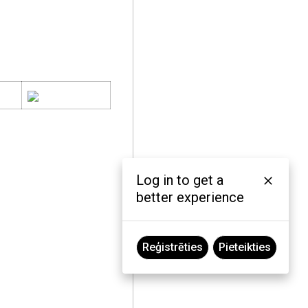
Log in to get a
better experience
Reģistrēties
Pieteikties