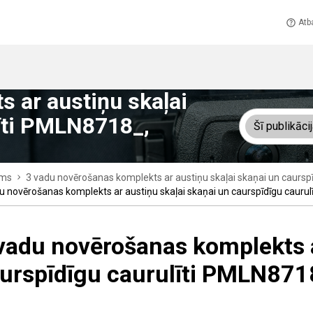
Atb
 ar austiņu skaļai
līti PMLN8718_,
Šī publikāci
ms
3 vadu novērošanas komplekts ar austiņu skaļai skaņai un caurspī
u novērošanas komplekts ar austiņu skaļai skaņai un caurspīdīgu caurulī
vadu novērošanas komplekts a
urspīdīgu caurulīti PMLN8718_