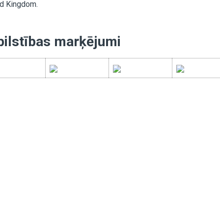
ed Kingdom.
bilstības marķējumi