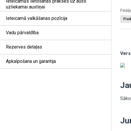
Ieteicamās lietošanas prakses uz auss
uzliekamai austiņai
Pēdēj
Ieteicamā valkāšanas pozīcija
Pie
Vadu pārvaldība
Rezerves detaļas
Vers
Apkalpošana un garantija
Ja
Sākot
Ju