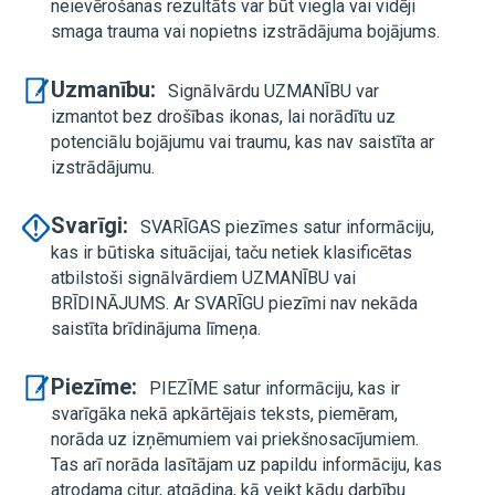
neievērošanas rezultāts var būt viegla vai vidēji
smaga trauma vai nopietns izstrādājuma bojājums.
Uzmanību:
Signālvārdu UZMANĪBU var
izmantot bez drošības ikonas, lai norādītu uz
potenciālu bojājumu vai traumu, kas nav saistīta ar
izstrādājumu.
Svarīgi:
SVARĪGAS piezīmes satur informāciju,
kas ir būtiska situācijai, taču netiek klasificētas
atbilstoši signālvārdiem UZMANĪBU vai
BRĪDINĀJUMS. Ar SVARĪGU piezīmi nav nekāda
saistīta brīdinājuma līmeņa.
Piezīme:
PIEZĪME satur informāciju, kas ir
svarīgāka nekā apkārtējais teksts, piemēram,
norāda uz izņēmumiem vai priekšnosacījumiem.
Tas arī norāda lasītājam uz papildu informāciju, kas
atrodama citur, atgādina, kā veikt kādu darbību