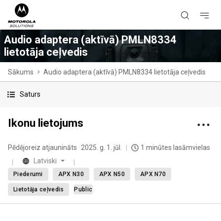
Audio adaptera (aktīvā) PMLN8334
lietotāja ceļvedis
Sākums
Audio adaptera (aktīvā) PMLN8334 lietotāja ceļvedis
Saturs
Ikonu lietojums
Pēdējoreiz atjaunināts
2025. g. 1. jūl.
1 minūtes lasāmvielas
Latviski
Piederumi
APX N30
APX N50
APX N70
Lietotāja ceļvedis
Public