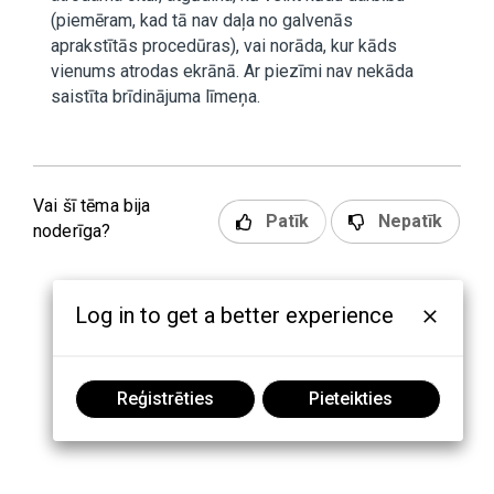
(piemēram, kad tā nav daļa no galvenās
aprakstītās procedūras), vai norāda, kur kāds
vienums atrodas ekrānā. Ar piezīmi nav nekāda
saistīta brīdinājuma līmeņa.
Vai šī tēma bija
Patīk
Nepatīk
noderīga?
Log in to get a better experience
Reģistrēties
Pieteikties