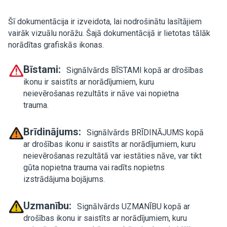
Šī dokumentācija ir izveidota, lai nodrošinātu lasītājiem
vairāk vizuālu norāžu. Šajā dokumentācijā ir lietotas tālāk
norādītas grafiskās ikonas.
Bīstami:
Signālvārds BĪSTAMI kopā ar drošības
ikonu ir saistīts ar norādījumiem, kuru
neievērošanas rezultāts ir nāve vai nopietna
trauma.
Brīdinājums:
Signālvārds BRĪDINĀJUMS kopā
ar drošības ikonu ir saistīts ar norādījumiem, kuru
neievērošanas rezultātā var iestāties nāve, var tikt
gūta nopietna trauma vai radīts nopietns
izstrādājuma bojājums.
Uzmanību:
Signālvārds UZMANĪBU kopā ar
drošības ikonu ir saistīts ar norādījumiem, kuru